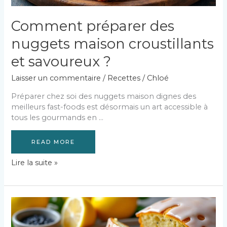
Comment préparer des
nuggets maison croustillants
et savoureux ?
Laisser un commentaire
/
Recettes
/
Chloé
Préparer chez soi des nuggets maison dignes des
meilleurs fast-foods est désormais un art accessible à
tous les gourmands en …
READ MORE
Comment
Lire la suite »
préparer
des
nuggets
maison
croustillants
et