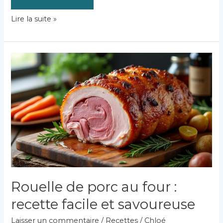
Comment
Lire la suite »
réussir
une
tarte
soleil
facile
et
gourmande
?
Rouelle de porc au four :
recette facile et savoureuse
Laisser un commentaire
/
Recettes
/
Chloé