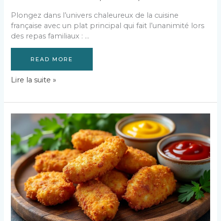
Plongez dans l’univers chaleureux de la cuisine
française avec un plat principal qui fait l’unanimité lors
des repas familiaux : …
READ MORE
Rouelle
Lire la suite »
de
porc
au
four
:
recette
facile
et
savoureuse