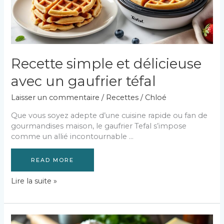
Recette simple et délicieuse
avec un gaufrier téfal
Laisser un commentaire
/
Recettes
/
Chloé
Que vous soyez adepte d’une cuisine rapide ou fan de
gourmandises maison, le gaufrier Tefal s’impose
comme un allié incontournable …
READ MORE
Recette
Lire la suite »
simple
et
délicieuse
avec