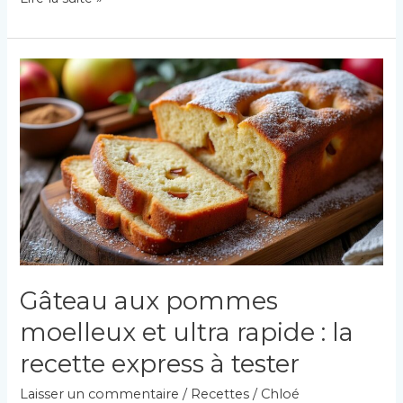
facile
du
cake
citron
pavot
selon
pierre
hermé
Gâteau aux pommes
moelleux et ultra rapide : la
recette express à tester
Laisser un commentaire
/
Recettes
/
Chloé