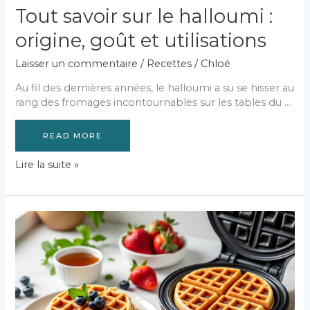
Tout savoir sur le halloumi :
origine, goût et utilisations
Laisser un commentaire
/
Recettes
/
Chloé
Au fil des dernières années, le halloumi a su se hisser au
rang des fromages incontournables sur les tables du …
READ MORE
Tout
Lire la suite »
savoir
sur
le
halloumi
:
origine,
goût
et
utilisations