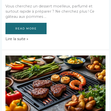
Vous cherchez un dessert moelleux, parfumé et
surtout rapide à préparer ? Ne cherchez plus ! Ce
gâteau aux pommes …
READ MORE
Gâteau
Lire la suite »
aux
pommes
moelleux
et
ultra
rapide
:
la
recette
express
à
tester