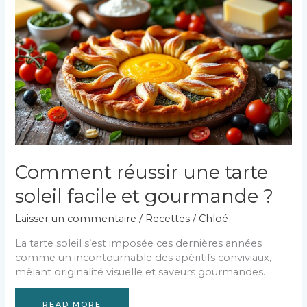
un
gaufrier
téfal
Comment réussir une tarte
soleil facile et gourmande ?
Laisser un commentaire
/
Recettes
/
Chloé
La tarte soleil s’est imposée ces dernières années
comme un incontournable des apéritifs conviviaux,
mêlant originalité visuelle et saveurs gourmandes. …
READ MORE