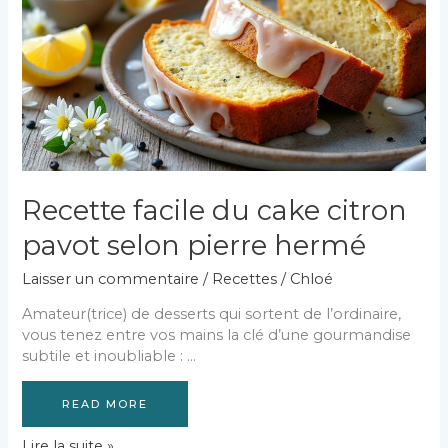
savoureux
?
Recette facile du cake citron
pavot selon pierre hermé
Laisser un commentaire
/
Recettes
/
Chloé
Amateur(trice) de desserts qui sortent de l’ordinaire,
vous tenez entre vos mains la clé d’une gourmandise
subtile et inoubliable : …
READ MORE
Recette
Lire la suite »