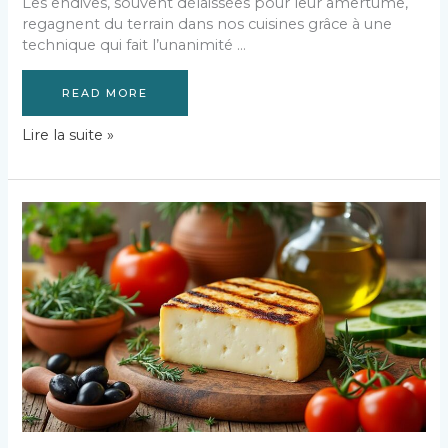
Les endives, souvent délaissées pour leur amertume,
regagnent du terrain dans nos cuisines grâce à une
technique qui fait l’unanimité …
READ MORE
Comment
Lire la suite »
cuire
les
endives
rapidement
à
la
cocotte
minute
?