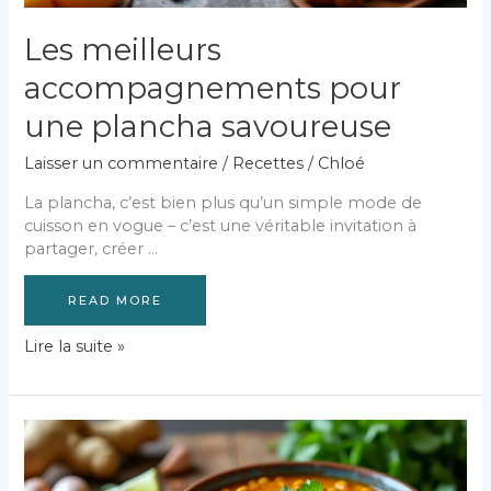
Les meilleurs
accompagnements pour
une plancha savoureuse
Laisser un commentaire
/
Recettes
/
Chloé
La plancha, c’est bien plus qu’un simple mode de
cuisson en vogue – c’est une véritable invitation à
partager, créer …
READ MORE
Les
Lire la suite »
meilleurs
accompagnements
pour
une
plancha
savoureuse