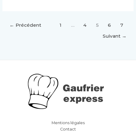
les
bienfaits
et
recettes
←
Précédent
1
…
4
5
6
7
du
dahl
Suivant
→
de
lentilles
Mentions légales
Contact