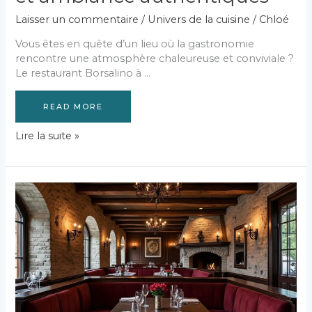
Laisser un commentaire
/
Univers de la cuisine
/
Chloé
Vous êtes en quête d’un lieu où la gastronomie
rencontre une atmosphère chaleureuse et conviviale ?
Le restaurant Borsalino à …
READ MORE
Découvrez
Lire la suite »
le
restaurant
Borsalino
à
Hoerdt
:
saveurs
et
ambiance
authentiques