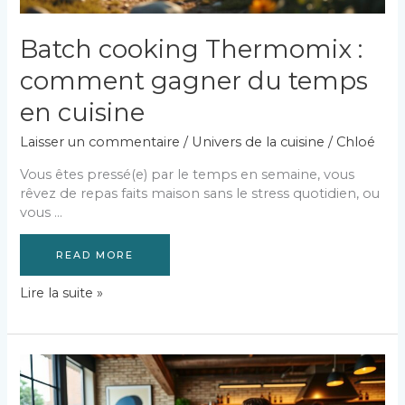
Batch cooking Thermomix :
comment gagner du temps
en cuisine
Laisser un commentaire
/
Univers de la cuisine
/
Chloé
Vous êtes pressé(e) par le temps en semaine, vous
rêvez de repas faits maison sans le stress quotidien, ou
vous …
READ MORE
Batch
Lire la suite »
cooking
Thermomix
:
comment
gagner