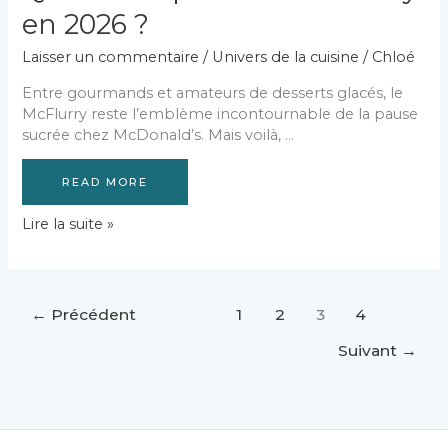
en 2026 ?
Laisser un commentaire
/
Univers de la cuisine
/
Chloé
Entre gourmands et amateurs de desserts glacés, le
McFlurry reste l’emblème incontournable de la pause
sucrée chez McDonald’s. Mais voilà, …
READ MORE
Quel
Lire la suite »
est
le
prix
d’un
←
Précédent
1
2
3
4
mcflurry
en
Suivant
→
2026
?