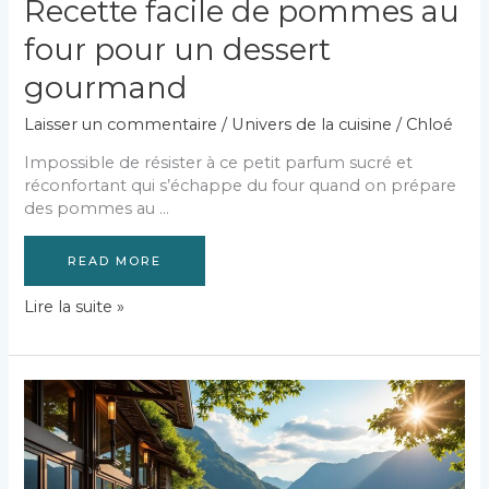
Recette facile de pommes au
four pour un dessert
gourmand
Laisser un commentaire
/
Univers de la cuisine
/
Chloé
Impossible de résister à ce petit parfum sucré et
réconfortant qui s’échappe du four quand on prépare
des pommes au …
READ MORE
Recette
Lire la suite »
facile
de
pommes
au
four
pour
un
dessert