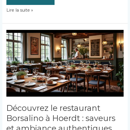
Découvrez
Lire la suite »
le
restaurant
les
Galopins
à
Boulogne
:
un
lieu
convivial
et
gourmand
Découvrez le restaurant
Borsalino à Hoerdt : saveurs
et ambiance authentiques