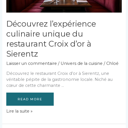
Découvrez l’expérience
culinaire unique du
restaurant Croix d’or à
Sierentz
Laisser un commentaire
/
Univers de la cuisine
/
Chloé
Découvrez le restaurant Croix d’or à Sierentz, une
véritable pépite de la gastronomie locale. Niché au
cœur de cette charmante …
READ MORE
Découvrez
Lire la suite »
l’expérience
culinaire