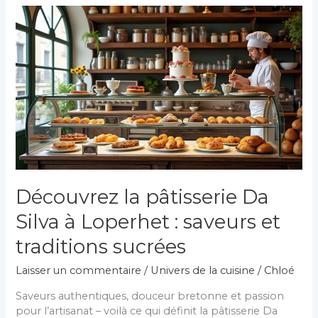
unique
du
restaurant
Croix
d’or
à
Sierentz
Découvrez la pâtisserie Da
Silva à Loperhet : saveurs et
traditions sucrées
Laisser un commentaire
/
Univers de la cuisine
/
Chloé
Saveurs authentiques, douceur bretonne et passion
pour l’artisanat – voilà ce qui définit la pâtisserie Da