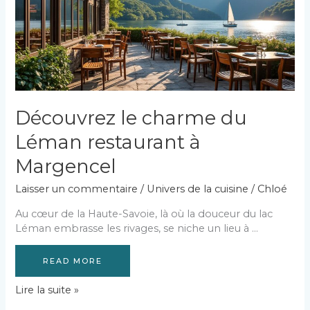
gourmand
Découvrez le charme du
Léman restaurant à
Margencel
Laisser un commentaire
/
Univers de la cuisine
/
Chloé
Au cœur de la Haute-Savoie, là où la douceur du lac
Léman embrasse les rivages, se niche un lieu à …
READ MORE
Découvrez
Lire la suite »
le