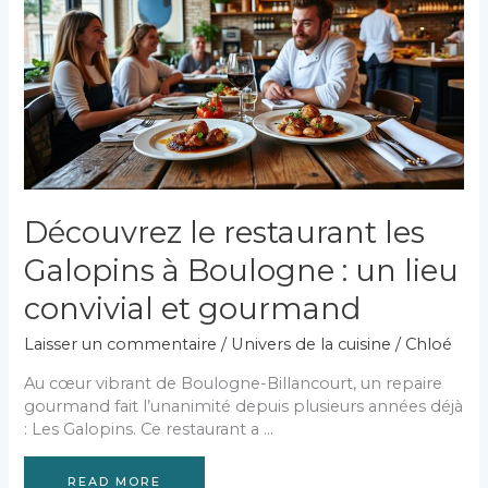
du
temps
en
cuisine
Découvrez le restaurant les
Galopins à Boulogne : un lieu
convivial et gourmand
Laisser un commentaire
/
Univers de la cuisine
/
Chloé
Au cœur vibrant de Boulogne-Billancourt, un repaire
gourmand fait l’unanimité depuis plusieurs années déjà
: Les Galopins. Ce restaurant a …
READ MORE