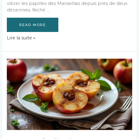
vibrer les papilles des Marseillais depuis près de deux
décennies. Niché …
READ MORE
Découvrez
Lire la suite »
La
Villa
restaurant
à
Marseille
pour
une
expérience
culinaire
unique