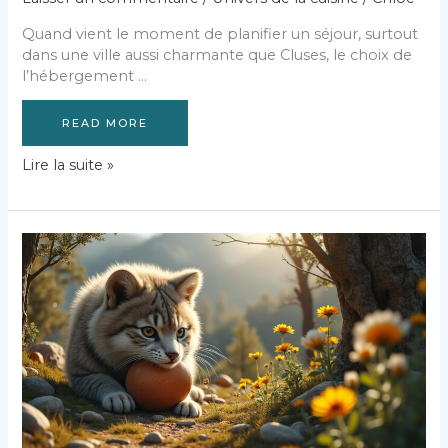
Quand vient le moment de planifier un séjour, surtout
dans une ville aussi charmante que Cluses, le choix de
l’hébergement …
READ MORE
Logitel
Lire la suite »
Cluses
Cithotel
:
comment
choisir
l’hébergement
idéal
pour
votre
séjour
?