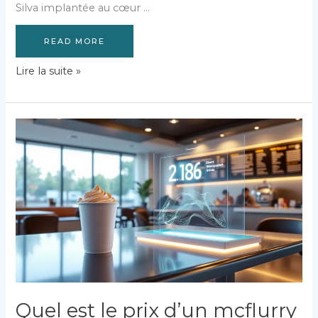
Silva implantée au cœur …
READ MORE
Découvrez
Lire la suite »
la
pâtisserie
Da
Silva
à
Loperhet
:
saveurs
et
traditions
sucrées
Quel est le prix d’un mcflurry