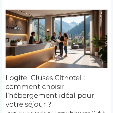
charme
du
Léman
restaurant
à
Margencel
Logitel Cluses Cithotel :
comment choisir
l’hébergement idéal pour
votre séjour ?
Laisser un commentaire
/
Univers de la cuisine
/
Chloé