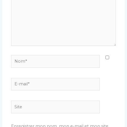
ici…
Nom*
E-
mail*
Site
Enregistrer mon nom, mon e-mail et mon site