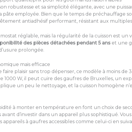
son robustesse et sa simplicité élégante, avec une puiss
 pâte employée. Bien que le temps de préchauffage soi
tement antiadhésif performant, résistant aux multiples 
ostat réglable, mais la régularité de la cuisson est un 
sponibilité des pièces détachées pendant 5 ans
et une g
d’usure prolongée.
nomique mais efficace
e faire plaisir sans trop dépenser, ce modèle à moins de
 1000 W, il peut cuire des gaufres de Bruxelles, un explo
plique un peu le nettoyage, et la cuisson homogène n’es
apidité à monter en température en font un choix de secou
s avant d’investir dans un appareil plus sophistiqué. Vou
s appareils à gaufres accessibles comme celui-ci en sui