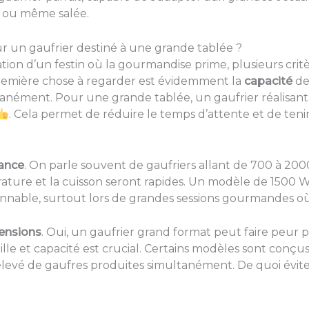
n, ou même salée.
ur un gaufrier destiné à une grande tablée ?
tion d’un festin où la gourmandise prime, plusieurs crit
 première chose à regarder est évidemment la
capacité
de 
tanément. Pour une grande tablée, un gaufrier réalisant q
. Cela permet de réduire le temps d’attente et de ten
ance
. On parle souvent de gaufriers allant de 700 à 2000
rature et la cuisson seront rapides. Un modèle de 15
nnable, surtout lors de grandes sessions gourmandes où 
ensions
. Oui, un gaufrier grand format peut faire peu
ille et capacité est crucial. Certains modèles sont conç
vé de gaufres produites simultanément. De quoi éviter