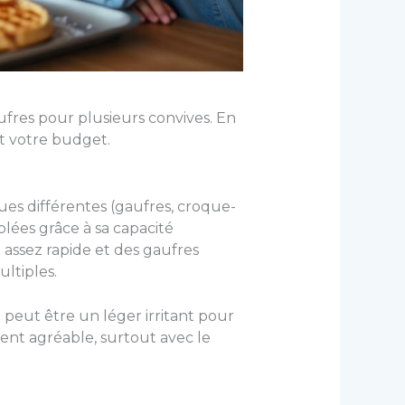
fres pour plusieurs convives. En
t votre budget.
ques différentes (gaufres, croque-
lées grâce à sa capacité
assez rapide et des gaufres
ltiples.
i peut être un léger irritant pour
ment agréable, surtout avec le