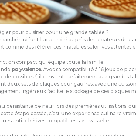
égier pour cuisiner pour une grande tablée ?
marché qui font l’unanimité auprès des amateurs de gau
nt comme des références inratables selon vos attentes e
fonction compact qui équipe toute la famille
rande
polyvalence
. Avec sa compatibilité à 16 jeux de pla
e possibles !) il convient parfaitement aux grandes tab
nt deux sets de plaques pour gaufres, avec une cuisson 
ngement ingénieux facilite le stockage de ces plaques mu
u persistante de neuf lors des premières utilisations, qu
is cette étape passée, c’est une expérience culinaire vrai
ques antiadhésives compatibles lave-vaisselle.
rapport qualité/prix pour les gourmands raisonnables