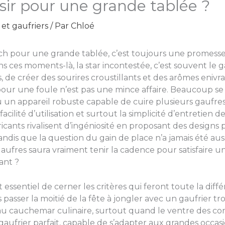
sir pour une grande tablée ?
et gaufriers
/ Par
Chloé
 pour une grande tablée, c’est toujours une promesse d
ns ces moments-là, la star incontestée, c’est souvent le g
 de créer des sourires croustillants et des arômes enivran
 pour une foule n’est pas une mince affaire. Beaucoup s
un appareil robuste capable de cuire plusieurs gaufres 
facilité d’utilisation et surtout la simplicité d’entretien 
icants rivalisent d’ingéniosité en proposant des designs
dis que la question du gain de place n’a jamais été auss
gaufres saura vraiment tenir la cadence pour satisfaire 
ant ?
est essentiel de cerner les critères qui feront toute la di
passer la moitié de la fête à jongler avec un gaufrier trop 
au cauchemar culinaire, surtout quand le ventre des conv
e gaufrier parfait, capable de s’adapter aux grandes occas