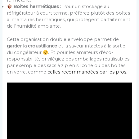
fermeture.
Boîtes hermétiques :
Pour un stockage au
réfrigérateur à court terme, préférez plutôt des boîtes
alimentaires hermétiques, qui protègent parfaitement
de l’humidité ambiante.
Cette organisation double enveloppe permet de
garder la croustillance
et la saveur intactes à la sortie
du congélateur
. Et pour les amateurs d’éco-
responsabilité, privilégiez des emballages réutilisables,
par exemple des sacs à zip en silicone ou des boîtes
en verre, comme
celles recommandées par les pros
.