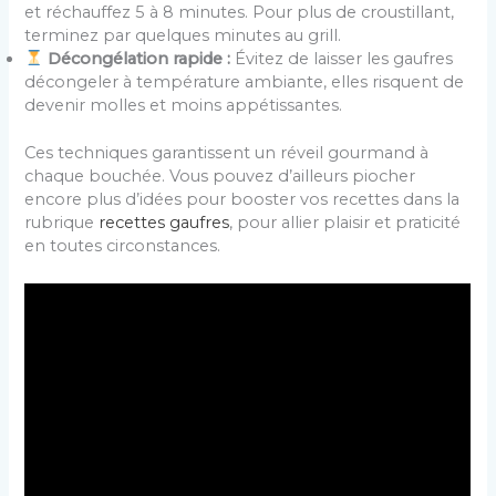
et réchauffez 5 à 8 minutes. Pour plus de croustillant,
terminez par quelques minutes au grill.
Décongélation rapide :
Évitez de laisser les gaufres
décongeler à température ambiante, elles risquent de
devenir molles et moins appétissantes.
Ces techniques garantissent un réveil gourmand à
chaque bouchée. Vous pouvez d’ailleurs piocher
encore plus d’idées pour booster vos recettes dans la
rubrique
recettes gaufres
, pour allier plaisir et praticité
en toutes circonstances.