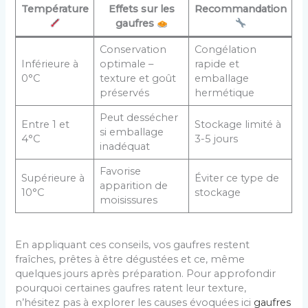
Température
Effets sur les
Recommandation
gaufres
Conservation
Congélation
Inférieure à
optimale –
rapide et
0°C
texture et goût
emballage
préservés
hermétique
Peut dessécher
Entre 1 et
Stockage limité à
si emballage
4°C
3-5 jours
inadéquat
Favorise
Supérieure à
Éviter ce type de
apparition de
10°C
stockage
moisissures
En appliquant ces conseils, vos gaufres restent
fraîches, prêtes à être dégustées et ce, même
quelques jours après préparation. Pour approfondir
pourquoi certaines gaufres ratent leur texture,
n’hésitez pas à explorer les causes évoquées ici
gaufres