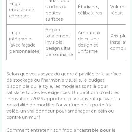
Parfait pour
Frigo
studios ou
Étudiants,
Volume tr
encastrable
petites
célibataires
réduit
compact
surfaces
Appareil
Frigo
Amoureux
totalement
Prix plus 
intégrable
de cuisine
invisible,
installatio
(avec façade
design et
design ultra
complex
personnalisée)
uniforme
personnalisé
Selon que vous soyez du genre à privilégier la surface
de stockage ou l’harmonie visuelle, le budget
disponible ou le style, les modèles sont là pour
satisfaire toutes les exigences. Un petit clin d’œil : les
innovations 2026 apportent plus souvent qu’avant la
possibilité de modifier l’ouverture de la porte à la
volée, un vrai bonheur pour aménager en coin ou
contre un mur !
Comment entretenir son frigo encastrable pour le