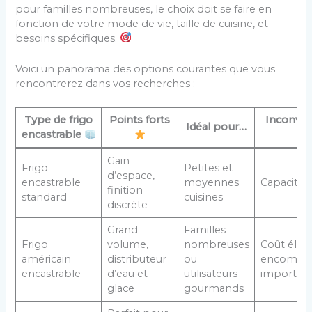
pour familles nombreuses, le choix doit se faire en
fonction de votre mode de vie, taille de cuisine, et
besoins spécifiques.
Voici un panorama des options courantes que vous
rencontrerez dans vos recherches :
Type de frigo
Points forts
Inconvén
Idéal pour…
encastrable
Gain
Frigo
Petites et
d’espace,
encastrable
moyennes
Capacité l
finition
standard
cuisines
discrète
Grand
Familles
Frigo
volume,
nombreuses
Coût élevé
américain
distributeur
ou
encombr
encastrable
d’eau et
utilisateurs
importan
glace
gourmands