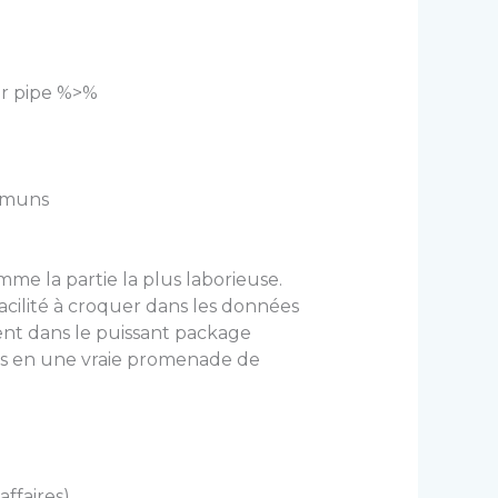
ur pipe %>%
ommuns
e la partie la plus laborieuse.
facilité à croquer dans les données
ment dans le puissant package
es en une vraie promenade de
ffaires)