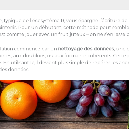
le, typique de l’écosystème R, vous épargne l’écriture 
à maintenir. Pour un débutant, cette méthode peut semble
st comme jouer avec un fruit juteux – on ne s’en lasse p
ulation commence par un
nettoyage des données
, une 
tes, aux doublons, ou aux formats incohérents. Cette ph
En utilisant R, il devient plus simple de repérer les ano
 des données.