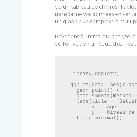
qu’un tableau de chiffres illisibl
transforme vos données en vérita
un graphique complexe à multiple
Revenons à Emma, qui analyse la sa
où l’on voit en un coup d’œil les
library(ggplot2)

ggplot(data, aes(x=age
  geom_point() +

  geom_smooth(method = "lm") +

  labs(title = "Satisfaction client selon l'âge et le segment",

       x = "Âge",

       y = "Niveau de satisfaction") +
