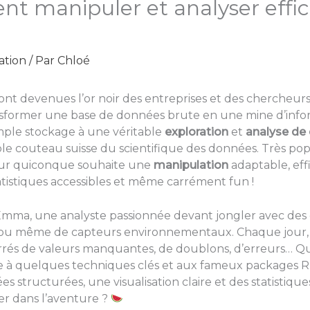
ent manipuler et analyser eff
ation
/ Par
Chloé
t devenues l’or noir des entreprises et des chercheurs,
nsformer une base de données brute en une mine d’inform
mple stockage à une véritable
exploration
et
analyse de
able couteau suisse du scientifique des données. Très pop
our quiconque souhaite une
manipulation
adaptable, eff
tistiques accessibles et même carrément fun !
ma, une analyste passionnée devant jongler avec des d
 ou même de capteurs environnementaux. Chaque jour, e
rrés de valeurs manquantes, de doublons, d’erreurs… Que
e à quelques techniques clés et aux fameux packages R
 structurées, une visualisation claire et des statistiques 
cer dans l’aventure ?