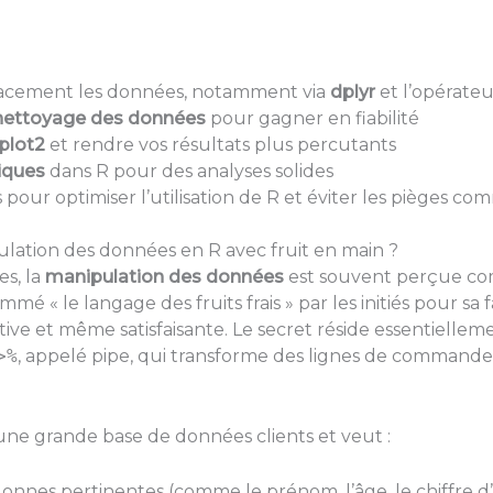
icacement les données, notamment via
dplyr
et l’opérate
nettoyage des données
pour gagner en fiabilité
plot2
et rendre vos résultats plus percutants
tiques
dans R pour des analyses solides
pour optimiser l’utilisation de R et éviter les pièges c
ulation des données en R avec fruit en main ?
s, la
manipulation des données
est souvent perçue comm
é « le langage des fruits frais » par les initiés pour sa 
itive et même satisfaisante. Le secret réside essentielle
>%
, appelé pipe, qui transforme des lignes de command
une grande base de données clients et veut :
nnes pertinentes (comme le prénom, l’âge, le chiffre d’a