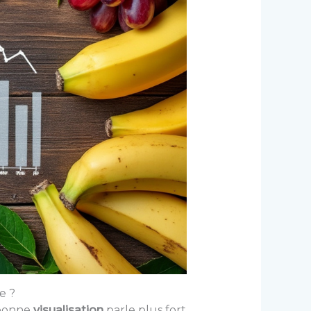
e ?
e bonne
visualisation
parle plus fort