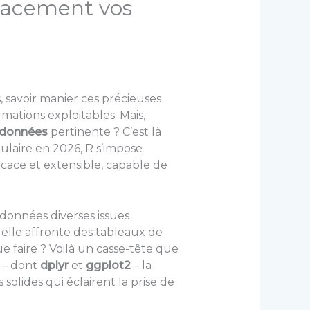
icacement vos
 savoir manier ces précieuses
ations exploitables. Mais,
 données
pertinente ? C’est là
ulaire en 2026, R s’impose
icace et extensible, capable de
onnées diverses issues
lle affronte des tableaux de
 faire ? Voilà un casse-tête que
 – dont
dplyr
et
ggplot2
– la
solides qui éclairent la prise de