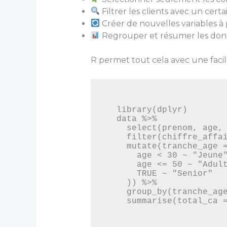
Filtrer les clients avec un certa
Créer de nouvelles variables à
Regrouper et résumer les don
R permet tout cela avec une facil
library(dplyr)

data %>%

  select(prenom, age, chiffre_affaires) %>%

  filter(chiffre_affaires > 1000) %>%

  mutate(tranche_age = case_when(

    age < 30 ~ "Jeune",

    age <= 50 ~ "Adulte",

    TRUE ~ "Senior"

  )) %>%

  group_by(tranche_age) %>%
