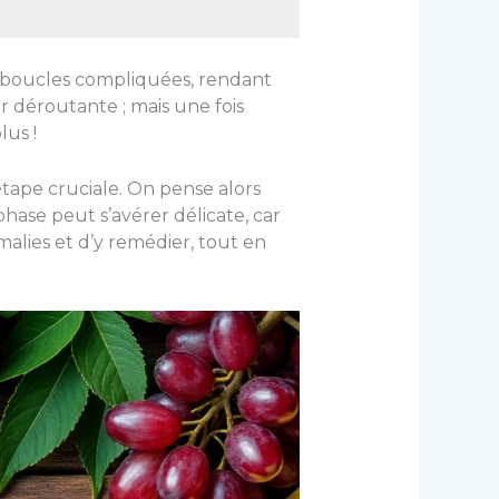
de boucles compliquées, rendant
r déroutante ; mais une fois
lus !
étape cruciale. On pense alors
ase peut s’avérer délicate, car
malies et d’y remédier, tout en