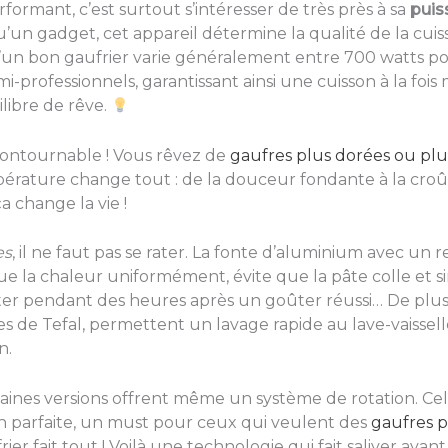
formant, c’est surtout s’intéresser de très près à sa
puis
u’un gadget, cet appareil détermine la qualité de la cuiss
 d’un bon gaufrier varie généralement entre 700 watts p
professionnels, garantissant ainsi une cuisson à la fois m
ilibre de rêve.
contournable ! Vous rêvez de
gaufres plus dorées ou plu
mpérature change tout : de la douceur fondante à la cr
a change la vie !
es
, il ne faut pas se rater. La fonte d’aluminium avec un 
bue la chaleur uniformément, évite que la pâte colle et 
tter pendant des heures après un goûter réussi… De plus
s de Tefal, permettent un lavage rapide au lave-vaisselle
n.
aines versions offrent même un système de rotation. Cel
on parfaite, un must pour ceux qui veulent des
gaufres p
r fait tout ! Voilà une technologie qui fait saliver avan