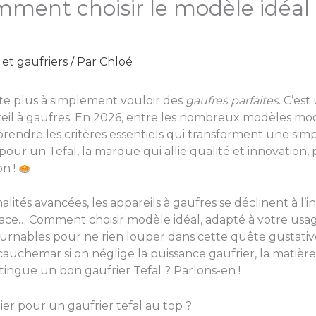
omment choisir le modèle idéal
et gaufriers
/ Par
Chloé
ite plus à simplement vouloir des
gaufres parfaites
. C’es
reil à gaufres. En 2026, entre les nombreux modèles mod
omprendre les critères essentiels qui transforment une s
ur un Tefal, la marque qui allie qualité et innovation,
on !
tés avancées, les appareils à gaufres se déclinent à l’inf
icace… Comment choisir modèle idéal, adapté à votre usage
ournables pour ne rien louper dans cette quête gustative.
auchemar si on néglige la puissance gaufrier, la matière 
stingue un bon gaufrier Tefal ? Parlons-en !
ier pour un gaufrier tefal au top ?