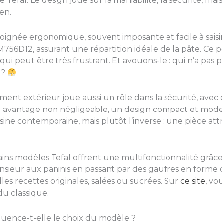
 Tefal. Le design joue sur la maniabilité, la sécurité, ma
en.
ignée ergonomique, souvent imposante et facile à saisir, 
6D12, assurant une répartition idéale de la pâte. Ce pe
e qui peut être très frustrant. Et avouons-le : qui n’a pa
 ?
ent extérieur joue aussi un rôle dans la sécurité, avec de
e avantage non négligeable, un design compact et mode
ine contemporaine, mais plutôt l’inverse : une pièce attr
tains modèles Tefal offrent une multifonctionnalité grâ
ieur aux paninis en passant par des gaufres en forme o
es recettes originales, salées ou sucrées. Sur
ce site
, vo
u classique.
luence-t-elle le choix du modèle ?