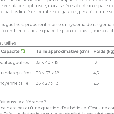
 ventilation optimisée, mais ils nécessitent un espace d
 parfois limité en nombre de gaufres, peut être une sol
tains gaufriers proposent même un système de rangemen
s ô combien pratique quand le plan de travail joue à ca
 tailles
Capacité
Taille approximative (cm)
Poids (kg
petites gaufres
35 x 40 x 15
12
grandes gaufres
30 x 33 x 18
4,5
moyenne taille
26 x 27 x 13
2,5
ait aussi la différence ?
, ce n’est pas qu’une question d’esthétique. C’est une c