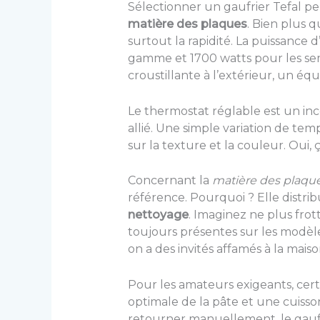
Sélectionner un gaufrier Tefal per
matière des plaques
. Bien plus q
surtout la rapidité. La puissance
gamme et 1700 watts pour les semi-
croustillante à l’extérieur, un équ
Le thermostat réglable est un in
allié. Une simple variation de te
sur la texture et la couleur. Oui, ç
Concernant la
matière des plaqu
référence. Pourquoi ? Elle distri
nettoyage
. Imaginez ne plus fro
toujours présentes sur les modèle
on a des invités affamés à la maiso
Pour les amateurs exigeants, cert
optimale de la pâte et une cuiss
retourner manuellement, le gaufrie