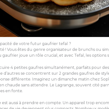
pacité de votre futur gaufrier tefal ?
acité ! Vous êtes du genre organisateur de brunchs ou si
 du gaufrier joue un rôle crucial, et avec Tefal, les option
uire 4 petites gaufres simultanément, parfaits pour de
e d’autres se concentrent sur 2 grandes gaufres de style
onse différente. Imaginez un dimanche matin chez Soph
 chaude sans attendre. Le Lagrange, souvent cité parmi 
es en fonte.
ne est aussi à prendre en compte. Un appareil trop encom
spaces de vie deviennent plus compacts. Nombreux modè