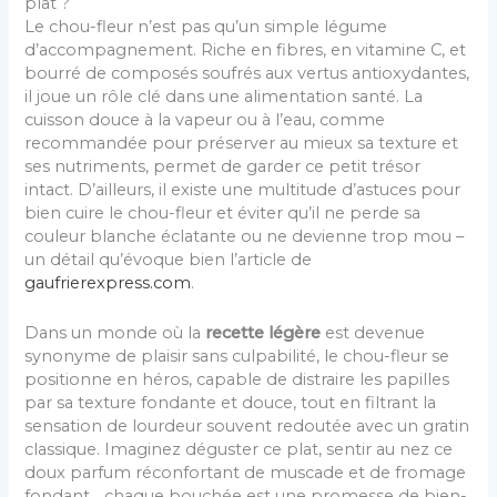
plat ?
Le chou-fleur n’est pas qu’un simple légume
d’accompagnement. Riche en fibres, en vitamine C, et
bourré de composés soufrés aux vertus antioxydantes,
il joue un rôle clé dans une alimentation santé. La
cuisson douce à la vapeur ou à l’eau, comme
recommandée pour préserver au mieux sa texture et
ses nutriments, permet de garder ce petit trésor
intact. D’ailleurs, il existe une multitude d’astuces pour
bien cuire le chou-fleur et éviter qu’il ne perde sa
couleur blanche éclatante ou ne devienne trop mou –
un détail qu’évoque bien l’article de
gaufrierexpress.com
.
Dans un monde où la
recette légère
est devenue
synonyme de plaisir sans culpabilité, le chou-fleur se
positionne en héros, capable de distraire les papilles
par sa texture fondante et douce, tout en filtrant la
sensation de lourdeur souvent redoutée avec un gratin
classique. Imaginez déguster ce plat, sentir au nez ce
doux parfum réconfortant de muscade et de fromage
fondant… chaque bouchée est une promesse de bien-