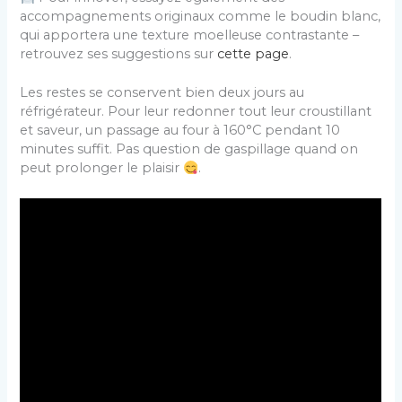
accompagnements originaux comme le boudin blanc,
qui apportera une texture moelleuse contrastante –
retrouvez ses suggestions sur
cette page
.
Les restes se conservent bien deux jours au
réfrigérateur. Pour leur redonner tout leur croustillant
et saveur, un passage au four à 160°C pendant 10
minutes suffit. Pas question de gaspillage quand on
peut prolonger le plaisir
.