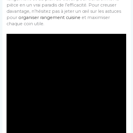
pièce en un vrai paradis de l’efficacité. Pour creuser
davantage, n’hésitez pas à jeter un œil sur les astuces
pour
organiser rangement cuisine
et maximiser
chaque coin utile.