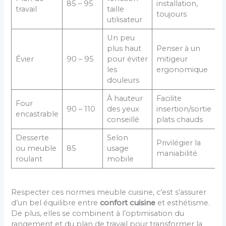
85 – 95
installation,
travail
taille
toujours
utilisateur
Un peu
plus haut
Penser à un
Évier
90 – 95
pour éviter
mitigeur
les
ergonomique
douleurs
À hauteur
Facilite
Four
90 – 110
des yeux
insertion/sortie
encastrable
conseillé
plats chauds
Desserte
Selon
Privilégier la
ou meuble
85
usage
maniabilité
roulant
mobile
Respecter ces normes meuble cuisine, c’est s’assurer
d’un bel équilibre entre
confort cuisine
et esthétisme.
De plus, elles se combinent à l’optimisation du
rangement et du plan de travail pour transformer la