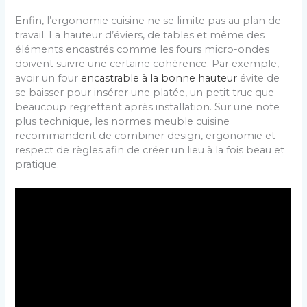
Enfin, l’ergonomie cuisine ne se limite pas au plan de
travail. La hauteur d’éviers, de tables et même des
éléments encastrés comme les fours micro-ondes
doivent suivre une certaine cohérence. Par exemple,
avoir un four
encastrable à la bonne hauteur
évite de
se baisser pour insérer une platée, un petit truc que
beaucoup regrettent après installation. Sur une note
plus technique, les normes meuble cuisine
recommandent de combiner design, ergonomie et
respect de règles afin de créer un lieu à la fois beau et
pratique.