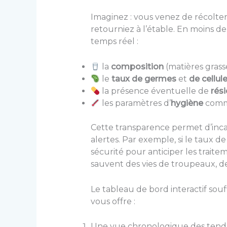
Imaginez : vous venez de récolter
retourniez à l’étable. En moins de
temps réel :
la
composition
(matières grasse
le
taux de germes
et
de cellu
la présence éventuelle de
rés
les paramètres d’
hygiène
comme
Cette transparence permet d’inca
alertes. Par exemple, si le taux d
sécurité pour anticiper les traitem
sauvent des vies de troupeaux, des
Le tableau de bord interactif sou
vous offre :
Une vue chronologique des tendan