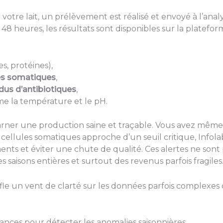
 votre lait, un prélèvement est réalisé et envoyé à l’a
 48 heures, les résultats sont disponibles sur la platefor
s, protéines),
les somatiques
,
idus d’antibiotiques
,
 la température et le pH.
rner une production saine et traçable. Vous avez même l
e cellules somatiques approche d’un seuil critique, Infolab
ents et éviter une chute de qualité. Ces alertes ne sont p
 saisons entières et surtout des revenus parfois fragiles
ffle un vent de clarté sur les données parfois complexes
ces pour détecter les anomalies saisonnières,