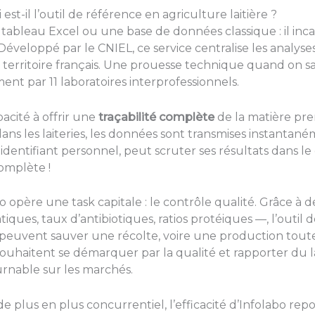
st-il l’outil de référence en agriculture laitière ?
tableau Excel ou une base de données classique : il incar
 Développé par le CNIEL, ce service centralise les analyses
le territoire français. Une prouesse technique quand on sa
ent par 11 laboratoires interprofessionnels.
pacité à offrir une
traçabilité complète
de la matière pre
 dans les laiteries, les données sont transmises instantané
dentifiant personnel, peut scruter ses résultats dans le d
omplète !
o opère une task capitale : le contrôle qualité. Grâce à 
ques, taux d’antibiotiques, ratios protéiques —, l’outil
 peuvent sauver une récolte, voire une production toute
ouhaitent se démarquer par la qualité et rapporter du 
rnable sur les marchés.
de plus en plus concurrentiel, l’efficacité d’Infolabo rep