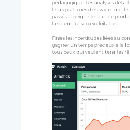
pédagogique. Les analyses détaillé
leurs pratiques d’élevage : meill
passé au peigne fin afin de produir
la valeur de son exploitation.
Finies les incertitudes liées au c
gagner un temps précieux à la fois
tous ceux qui veulent tenir les rê