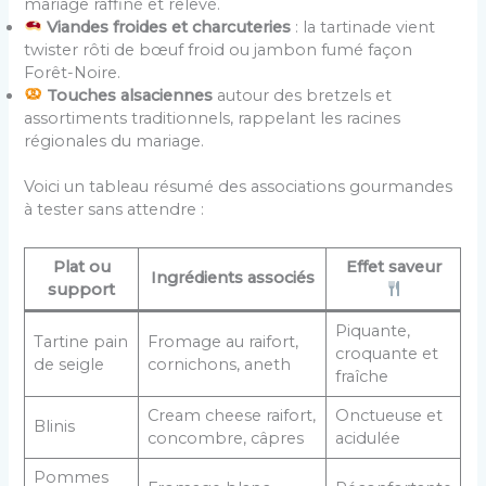
mariage raffiné et relevé.
Viandes froides et charcuteries
: la tartinade vient
twister rôti de bœuf froid ou jambon fumé façon
Forêt-Noire.
Touches alsaciennes
autour des bretzels et
assortiments traditionnels, rappelant les racines
régionales du mariage.
Voici un tableau résumé des associations gourmandes
à tester sans attendre :
Plat ou
Effet saveur
Ingrédients associés
support
Piquante,
Tartine pain
Fromage au raifort,
croquante et
de seigle
cornichons, aneth
fraîche
Cream cheese raifort,
Onctueuse et
Blinis
concombre, câpres
acidulée
Pommes