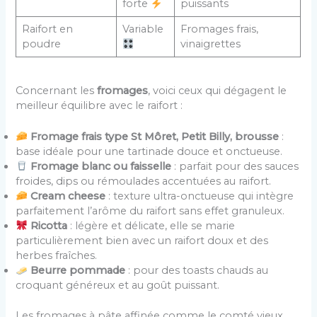
forte
puissants
Raifort en
Variable
Fromages frais,
poudre
vinaigrettes
Concernant les
fromages
, voici ceux qui dégagent le
meilleur équilibre avec le raifort :
Fromage frais type St Môret, Petit Billy, brousse
:
base idéale pour une tartinade douce et onctueuse.
Fromage blanc ou faisselle
: parfait pour des sauces
froides, dips ou rémoulades accentuées au raifort.
Cream cheese
: texture ultra-onctueuse qui intègre
parfaitement l’arôme du raifort sans effet granuleux.
Ricotta
: légère et délicate, elle se marie
particulièrement bien avec un raifort doux et des
herbes fraîches.
Beurre pommade
: pour des toasts chauds au
croquant généreux et au goût puissant.
Les fromages à pâte affinée comme le comté vieux,