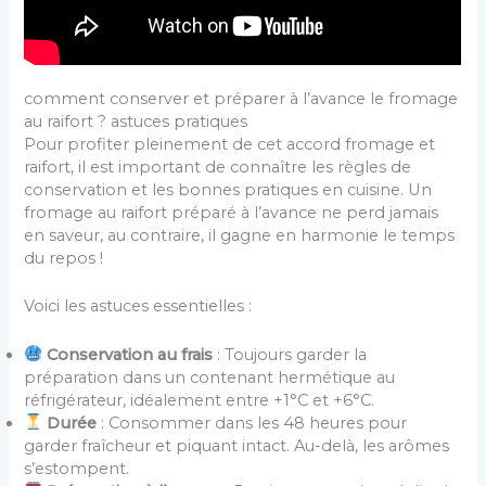
comment conserver et préparer à l’avance le fromage
au raifort ? astuces pratiques
Pour profiter pleinement de cet accord fromage et
raifort, il est important de connaître les règles de
conservation et les bonnes pratiques en cuisine. Un
fromage au raifort préparé à l’avance ne perd jamais
en saveur, au contraire, il gagne en harmonie le temps
du repos !
Voici les astuces essentielles :
Conservation au frais
: Toujours garder la
préparation dans un contenant hermétique au
réfrigérateur, idéalement entre +1°C et +6°C.
Durée
: Consommer dans les 48 heures pour
garder fraîcheur et piquant intact. Au-delà, les arômes
s’estompent.