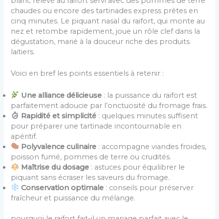
blanc relevé au raifort servi avec des pommes de terre
chaudes ou encore des tartinades express prêtes en
cinq minutes. Le piquant nasal du raifort, qui monte au
nez et retombe rapidement, joue un rôle clef dans la
dégustation, marié à la douceur riche des produits
laitiers.
Voici en bref les points essentiels à retenir :
Une alliance délicieuse
: la puissance du raifort est
parfaitement adoucie par l’onctuosité du fromage frais.
Rapidité et simplicité
: quelques minutes suffisent
pour préparer une tartinade incontournable en
apéritif.
Polyvalence culinaire
: accompagne viandes froides,
poisson fumé, pommes de terre ou crudités.
Maîtrise du dosage
: astuces pour équilibrer le
piquant sans écraser les saveurs du fromage.
Conservation optimale
: conseils pour préserver
fraîcheur et puissance du mélange.
pourquoi le raifort fait-il un mariage parfait avec le