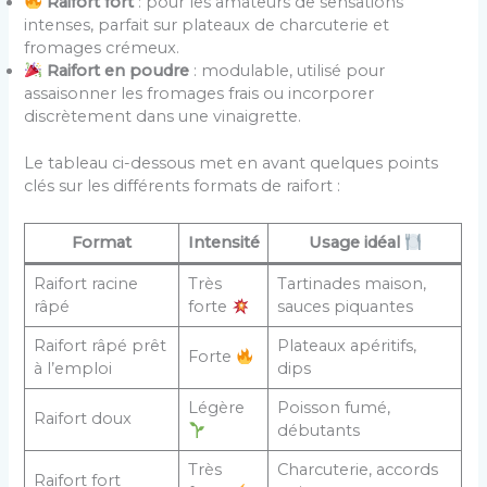
Raifort fort
: pour les amateurs de sensations
intenses, parfait sur plateaux de charcuterie et
fromages crémeux.
Raifort en poudre
: modulable, utilisé pour
assaisonner les fromages frais ou incorporer
discrètement dans une vinaigrette.
Le tableau ci-dessous met en avant quelques points
clés sur les différents formats de raifort :
Format
Intensité
Usage idéal
Raifort racine
Très
Tartinades maison,
râpé
forte
sauces piquantes
Raifort râpé prêt
Plateaux apéritifs,
Forte
à l’emploi
dips
Légère
Poisson fumé,
Raifort doux
débutants
Très
Charcuterie, accords
Raifort fort