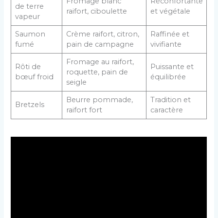
Fromage blanc
Réconfortante
de terre
raifort, ciboulette
et végétale
vapeur
Saumon
Crème raifort, citron,
Raffinée et
fumé
pain de campagne
vivifiante
Fromage au raifort,
Rôti de
Puissante et
roquette, pain de
bœuf froid
équilibrée
seigle
Beurre pommade,
Tradition et
Bretzels
raifort fort
caractère