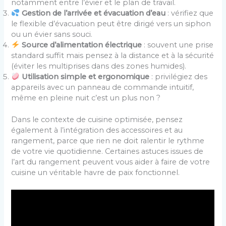
notamment entre l’évier et le plan de travail.
Gestion de l’arrivée et évacuation d’eau
: vérifiez que
le flexible d’évacuation peut être dirigé vers un siphon
ou un évier sans souci.
Source d’alimentation électrique
: souvent une prise
standard suffit mais pensez à la distance et à la sécurité
(éviter les multiprises dans des zones humides).
Utilisation simple et ergonomique
: privilégiez des
appareils avec un panneau de commande intuitif,
même en pleine nuit c’est un plus non ?
Dans le contexte de cuisine optimisée, pensez
également à l’intégration des accessoires et au
rangement, parce que rien ne doit ralentir le rythme
de votre vie quotidienne. Certaines astuces issues de
l’art du rangement peuvent vous aider à faire de votre
cuisine un véritable havre de paix fonctionnel.