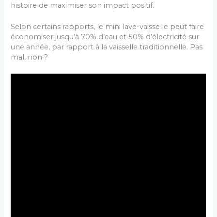
histoire de maximiser son impact positif.
Selon certains rapports, le mini lave-vaisselle peut faire
économiser jusqu’à 70% d’eau et 50% d’électricité sur
une année, par rapport à la vaisselle traditionnelle. Pas
mal, non ?