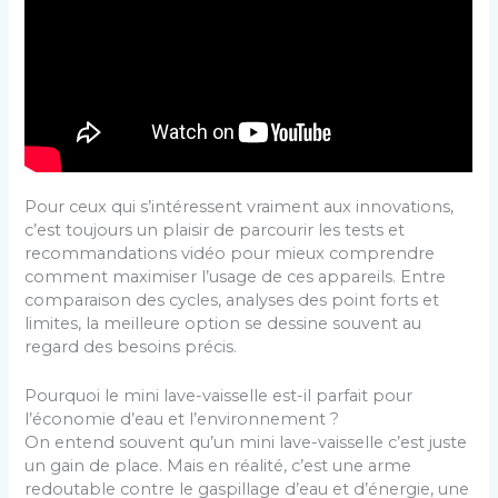
Pour ceux qui s’intéressent vraiment aux innovations,
c’est toujours un plaisir de parcourir les tests et
recommandations vidéo pour mieux comprendre
comment maximiser l’usage de ces appareils. Entre
comparaison des cycles, analyses des point forts et
limites, la meilleure option se dessine souvent au
regard des besoins précis.
Pourquoi le mini lave-vaisselle est-il parfait pour
l’économie d’eau et l’environnement ?
On entend souvent qu’un mini lave-vaisselle c’est juste
un gain de place. Mais en réalité, c’est une arme
redoutable contre le gaspillage d’eau et d’énergie, une