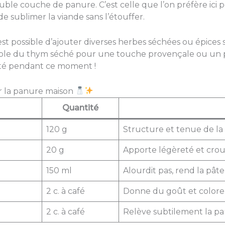
ble couche de panure. C’est celle que l’on préfère ici
e sublimer la viande sans l’étouffer.
 est possible d’ajouter diverses herbes séchées ou épice
xemple du thym séché pour une touche provençale ou un
ivité pendant ce moment !
r la panure maison
Quantité
120 g
Structure et tenue de l
20 g
Apporte légèreté et crous
150 ml
Alourdit pas, rend la pât
2 c. à café
Donne du goût et colore
2 c. à café
Relève subtilement la p