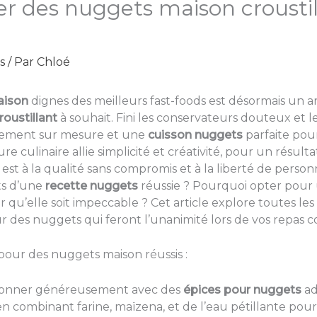
 des nuggets maison croustil
s
/ Par
Chloé
aison
dignes des meilleurs fast-foods est désormais un art
roustillant
à souhait. Fini les conservateurs douteux et le
onnement sur mesure et une
cuisson nuggets
parfaite pour
re culinaire allie simplicité et créativité, pour un résultat
 est à la qualité sans compromis et à la liberté de person
ets d’une
recette nuggets
réussie ? Pourquoi opter pour
 qu’elle soit impeccable ? Cet article explore toutes les
es nuggets qui feront l’unanimité lors de vos repas c
s pour des nuggets maison réussis :
isonner généreusement avec des
épices pour nuggets
ad
n combinant farine, maïzena, et de l’eau pétillante pour 