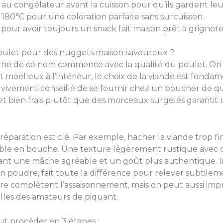
 au congélateur avant la cuisson pour qu’ils gardent leu
180°C pour une coloration parfaite sans surcuisson.
pour avoir toujours un snack fait maison prêt à grignote
poulet pour des nuggets maison savoureux ?
ne de ce nom commence avec la qualité du poulet. On ne 
moelleux à l’intérieur, le choix de la viande est fonda
est vivement conseillé de se fournir chez un boucher de qu
ulet bien frais plutôt que des morceaux surgelés garantit
réparation est clé. Par exemple, hacher la viande trop
ble en bouche. Une texture légèrement rustique avec q
rtant une mâche agréable et un goût plus authentique. 
n poudre, fait toute la différence pour relever subtileme
ivre complètent l’assaisonnement, mais on peut aussi im
illes des amateurs de piquant.
t procéder en 3 étapes :