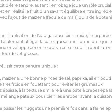
oit d’être tendre, autant l’enrobage joue un rôle crucia
st en réalité le fruit d’un savant équilibre entre ingrédi
avec l’ajout de maïzena (fécule de maïs) qui aide à obtenir 
ans l’utilisation de l’eau gazeuse bien froide, incorporée
ittéralement alléger la pâte, qui se transforme presque 
e enveloppe aérienne qui va crisser sous la dent, un vra
 lourdes et grasses.
réussir cette panure unique :
, maïzena, une bonne pincée de sel, paprika, ail en poudr
 très froide en fouettant pour éviter les grumeaux.
épaisse, à la texture similaire à une pâte à crêpes épaiss
élange pâteux pour bien les enrober avant la cuisson
 passer les nuggets une première fois dans la farine épic