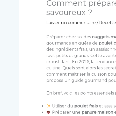
Comment préparer
savoureux ?
Laisser un commentaire
/
Recette
Préparer chez soi des
nuggets m
gourmands en quête de
poulet c
des ingrédients frais, un assais
ravit petits et grands. Cette aventu
croustillant. En 2026, la tendance
cuisine. Quels sont alors les secr
comment maitriser la cuisson pour
propose un guide gourmand pour d
En bref, voici les points essentiel
Utiliser du
poulet frais
et assa
Préparer une
panure maison
e