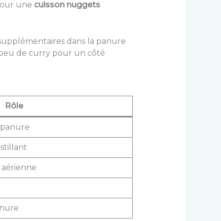
 pour une
cuisson nuggets
s supplémentaires dans la panure
 peu de curry pour un côté
Rôle
a panure
tillant
e aérienne
anure