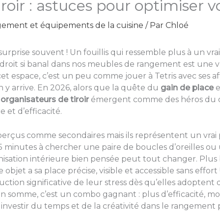
iroir : astuces pour optimiser
ment et équipements de la cuisine
/ Par
Chloé
urprise souvent ! Un fouillis qui ressemble plus à un vr
droit si banal dans nos meubles de rangement est une vr
 espace, c’est un peu comme jouer à Tetris avec ses affa
n y arrive. En 2026, alors que la quête du
gain de place
e
s
organisateurs de tiroir
émergent comme des héros du quo
et d’efficacité.
, perçus comme secondaires mais ils représentent un vra
5 minutes à chercher une paire de boucles d’oreilles ou u
isation intérieure bien pensée peut tout changer. Plus b
jet a sa place précise, visible et accessible sans effort
ion significative de leur stress dès qu’elles adoptent d
. En somme, c’est un combo gagnant : plus d’efficacité, m
 investir du temps et de la créativité dans le rangement p