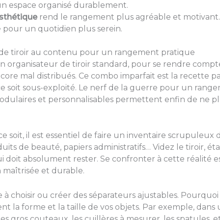
un espace organisé durablement.
esthétique
rend le rangement plus agréable et motivant.
é pour un quotidien plus serein.
de tiroir au contenu pour un rangement pratique
 un organisateur de tiroir standard, pour se rendre comp
encore mal distribués. Ce combo imparfait est la recette
ce soit sous-exploité. Le nerf de la guerre pour un range
odulaires et personnalisables permettent enfin de ne p
soit, il est essentiel de faire un inventaire scrupuleux
duits de beauté, papiers administratifs… Videz le tiroir, ét
i doit absolument rester. Se confronter à cette réalité e
 maîtrisée et durable.
e à choisir ou créer des séparateurs ajustables. Pourquo
 la forme et la taille de vos objets. Par exemple, dans 
s gros couteaux, les cuillères à mesurer, les spatules,