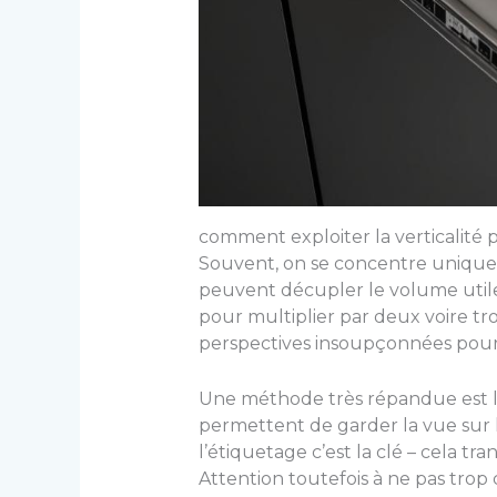
comment exploiter la verticalité p
Souvent, on se concentre uniqueme
peuvent décupler le volume utile.
pour multiplier par deux voire tr
perspectives insoupçonnées pour
Une méthode très répandue est l’u
permettent de garder la vue sur le
l’étiquetage c’est la clé – cela tr
Attention toutefois à ne pas trop