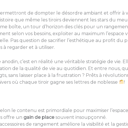
ermettront de dompter le désordre ambiant et offrir à v
histoire que même les tiroirs deviennent les stars du meu
e boîte, un tour d’horizon des clés pour un rangement o
ent selon vos besoins, exploiter au maximum l’espace ve
lle. Pas question de sacrifier l’esthétique au profit du 
à regarder et à utiliser.
e anodin, c’est en réalité une véritable stratégie de vie. E
oration de la qualité de vie au quotidien. Et entre nous, q
ts, sans laisser place à la frustration ? Prêts à révolut
nivers où chaque tiroir gagne ses lettres de noblesse
!
elon le contenu est primordiale pour maximiser l’espace
rs offre un
gain de place
souvent insoupçonné.
accessoires de rangement améliore la visibilité et la gesti