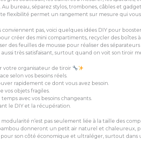
 Au bureau, séparez stylos, trombones, câbles et gadge
e flexibilité permet un rangement sur mesure qui vous fac
s conviennent pas, voici quelques idées DIY pour booste
 pour créer des mini compartiments, recycler des boîte
ser des feuilles de mousse pour réaliser des séparateurs
si très satisfaisant, surtout quand on voit son tiroir
r votre organisateur de tiroir
ce selon vos besoins réels.
ouver rapidement ce dont vous avez besoin.
os objets fragiles.
 du temps avec vos besoins changeants.
nt le DIY et la récupération.
la modularité n’est pas seulement liée à la taille des co
ambou donneront un petit air naturel et chaleureux, par
t pour son côté économique et ultraléger, surtout dans u