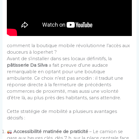
comment la boutique mobile révolutionne l’accès aux
douceurs à loperhet ?
Avant de s’installer dans ses locaux définitifs, la
pâtisserie Da Silva
a fait preuve d’une audace
remarquable en optant pour une boutique
ambulante. Ce choix n’est pas anodin : il traduit une
réponse directe à la fermeture de précédents
commerces de proximité, mais aussi une volonté
d’être là, au plus près des habitants, sans attendre.
Cette stratégie de mobilité a plusieurs avantages
décisifs :
Accessibilité matinée de praticité
– Le camion se
gare aux heures clés, dès 7 h, sur la place centrale face