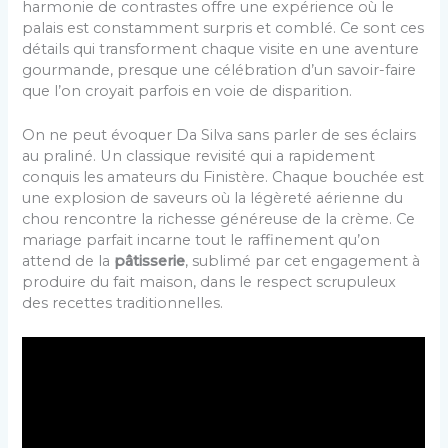
harmonie de contrastes offre une expérience où le
palais est constamment surpris et comblé. Ce sont ces
détails qui transforment chaque visite en une aventure
gourmande, presque une célébration d’un savoir-faire
que l’on croyait parfois en voie de disparition.
On ne peut évoquer Da Silva sans parler de ses éclairs
au praliné. Un classique revisité qui a rapidement
conquis les amateurs du Finistère. Chaque bouchée est
une explosion de saveurs où la légèreté aérienne du
chou rencontre la richesse généreuse de la crème. Ce
mariage parfait incarne tout le raffinement qu’on
attend de la
pâtisserie
, sublimé par cet engagement à
produire du fait maison, dans le respect scrupuleux
des recettes traditionnelles.