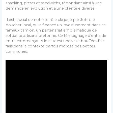
snacking, pizzas et sandwichs, répondant ainsi à une
demande en évolution et à une clientèle diverse.
Il est crucial de noter le rôle clé joué par John, le
boucher local, qui a financé un investissement dans ce
fameux camion, un partenariat emblématique de
solidarité artisanalbretonne. Ce témoignage d’entraide
entre commerçants locaux est une vraie bouffée d’air
frais dans le contexte parfois morose des petites
communes.