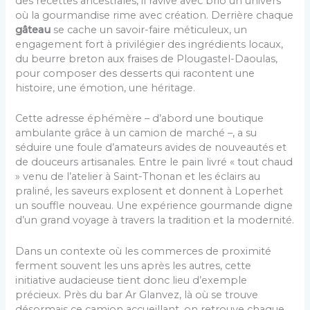
des recettes ancestrales, il ravive avec brio un univers
où la gourmandise rime avec création. Derrière chaque
gâteau
se cache un savoir-faire méticuleux, un
engagement fort à privilégier des ingrédients locaux,
du beurre breton aux fraises de Plougastel-Daoulas,
pour composer des desserts qui racontent une
histoire, une émotion, une héritage.
Cette adresse éphémère – d’abord une boutique
ambulante grâce à un camion de marché –, a su
séduire une foule d’amateurs avides de nouveautés et
de douceurs artisanales. Entre le pain livré « tout chaud
» venu de l’atelier à Saint-Thonan et les éclairs au
praliné, les saveurs explosent et donnent à Loperhet
un souffle nouveau. Une expérience gourmande digne
d’un grand voyage à travers la tradition et la modernité.
Dans un contexte où les commerces de proximité
ferment souvent les uns après les autres, cette
initiative audacieuse tient donc lieu d’exemple
précieux. Près du bar Ar Glanvez, là où se trouve
désormais ce camion accueillant, on retrouve chaque