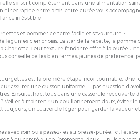
oi elle s’inscrit complètement dans une alimentation sa
un dîner rapide entre amis, cette purée vous accompagne à
ance irrésistible !
gettes et pommes de terre facile et savoureuse ?
 légumes bien choisis. La star de la recette, la pomme de
 la Charlotte. Leur texture fondante offre à la purée une 
ous conseille celles bien fermes, jeunes de préférence, p
he.
ourgettes est la première étape incontournable. Une fois r
our assurer une cuisson uniforme — pas question d’avoi
res. Ensuite, hop, tous dans une casserole recouverte d
 Veiller à maintenir un bouillonnement doux, éviter le t
 toujours, un couvercle léger pour garder la vapeur et a
es avec soin puis passez-les au presse-purée. Ici, l’éta
sez à du comté ou de l’emmental doux — puis on remu