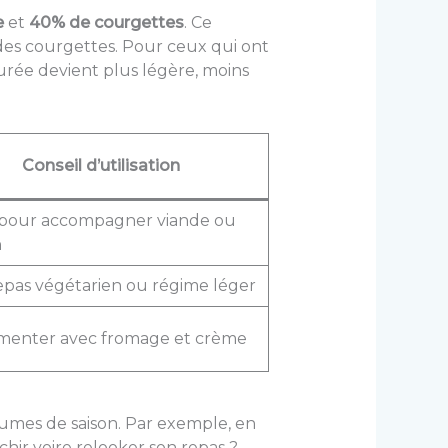
e
et
40% de courgettes
. Ce
des courgettes. Pour ceux qui ont
urée devient plus légère, moins
Conseil d’utilisation
pour accompagner viande ou
n
repas végétarien ou régime léger
menter avec fromage et crème
gumes de saison. Par exemple, en
hir voire relooker son repas ?