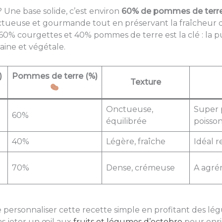
 Une base solide, c’est environ
60% de pommes de terr
ctueuse et gourmande tout en préservant la fraîcheur 
 60% courgettes et 40% pommes de terre est la clé : la p
aine et végétale.
)
Pommes de terre (%)
Texture
Onctueuse,
Super 
60%
équilibrée
poisso
40%
Légère, fraîche
Idéal 
70%
Dense, crémeuse
A agré
e personnaliser cette recette simple en profitant des lé
as jeter un œil aux
fruits et légumes d’octobre
pour enric