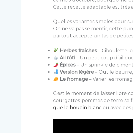
Cette recette adaptable est très ap
Quelles variantes simples pour s
On ne va pas se mentir, cette pur
partout accepte un tas de petite
Herbes fraîches
– Ciboulette, p
Ail rôti
– Un petit coup d’ail do
Épices
– Un sprinkle de piment
Version légère
– Out le beurre,
Le fromage
– Varier les froma
C’est le moment de laisser libre 
courgettes-pommes de terre se 
que le boudin blanc
ou avec des p