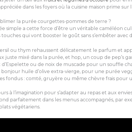
préciée dans les foyers où la cuisine maison prime sur la 
ublimer la purée courgettes-pommes de terre ?
ée simple a cette force d’être un véritable caméléon culi
s touches qui vont booster le goût sans s’embêter avec 
ersil ou thym rehaussent délicatement le parfum et appo
ux juste mixé dans la purée, et hop, un coup de pep’s gar
 d’Espelette ou de noix de muscade pour un souffle cha
 bonjour huile d’olive extra-vierge, pour une purée veggie
ges fondus : comté, gruyère ou même chèvre frais pour u
cours à l’imagination pour s’adapter au repas et aux env
fond parfaitement dans les menus accompagnés, par ex
lats végétariens.