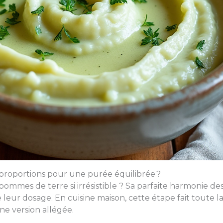
 proportions pour une purée équilibrée ?
mmes de terre si irrésistible ? Sa parfaite harmonie des 
leur dosage. En cuisine maison, cette étape fait toute l
e version allégée.