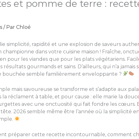
es et pomme de terre : recett
s
/ Par
Chloé
ie simplicité, rapidité et une explosion de saveurs authe
championne dans votre cuisine maison ! Fraîche, onctu
n pour les viandes que pour les plats végétariens. Facile
s résultats gourmands et sains. D’ailleurs, qui n’a jama
ue bouchée semble familièrement enveloppante ?
simple mais savoureuse se transforme et s’adapte aux palai
nds la réclament à table, et pour cause : elle marie la d
rgettes avec une onctuosité qui fait fondre les cœurs. Et 
de tête. 2026 semble même être l’année où la simplicité e
emple.
t préparer cette recette incontournable, comment cho