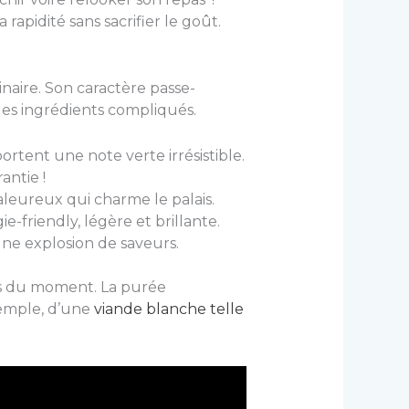
rapidité sans sacrifier le goût.
naire. Son caractère passe-
des ingrédients compliqués.
rtent une note verte irrésistible.
antie !
leureux qui charme le palais.
-friendly, légère et brillante.
ne explosion de saveurs.
ies du moment. La purée
emple, d’une
viande blanche telle