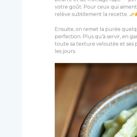
votre goût. Pour ceux qui aiment
relève subtilement la recette.
Ensuite, on remet la purée quelqu
perfection. Plus qu’à servir, en 
toute sa texture veloutée et ses 
les jours.