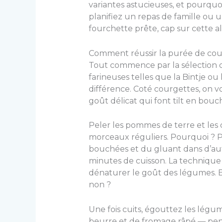
variantes astucieuses, et pourqu
planifiez un repas de famille ou 
fourchette prête, cap sur cette alli
Comment réussir la purée de cour
Tout commence par la sélection de
farineuses telles que la Bintje ou
différence. Coté courgettes, on v
goût délicat qui font tilt en bouc
Peler les pommes de terre et les c
morceaux réguliers. Pourquoi ? P
bouchées et du gluant dans d’aut
minutes de cuisson. La technique ?
dénaturer le goût des légumes. Et
non ?
Une fois cuits, égouttez les légum
beurre et de fromage râpé — pen