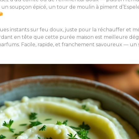
 un soupçon épicé, un tour de moulin à piment d’Espelet
es instants sur feu doux, juste pour la réchauffer et mé
gardant en tête que cette purée maison est meilleure d
parfums. Facile, rapide, et franchement savoureux — un s