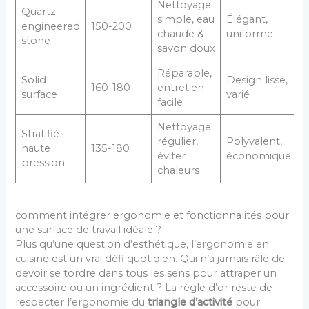
Nettoyage
Quartz
simple, eau
Élégant,
engineered
150-200
chaude &
uniforme
stone
savon doux
Réparable,
Solid
Design lisse,
160-180
entretien
surface
varié
facile
Nettoyage
Stratifié
régulier,
Polyvalent,
haute
135-180
éviter
économique
pression
chaleurs
comment intégrer ergonomie et fonctionnalités pour
une surface de travail idéale ?
Plus qu’une question d’esthétique, l’ergonomie en
cuisine est un vrai défi quotidien. Qui n’a jamais râlé de
devoir se tordre dans tous les sens pour attraper un
accessoire ou un ingrédient ? La règle d’or reste de
respecter l’ergonomie du
triangle d’activité
pour